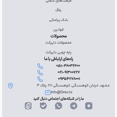
فرصت‌های شغلی
بلاگ
بانک پیامکی
قوانین
محصولات
محصولات دایرکت
پایه چوبی دایرکت
راه‌های ارتباطی با ما
051-38032200
021-91300727
09354278001
مشهد، خیابان کوهسنگی، کوهسنگی ۲۷، پلاک 3
Info@Direct.ir
ما را در شبکه‌های اجتماعی دنبال کنید