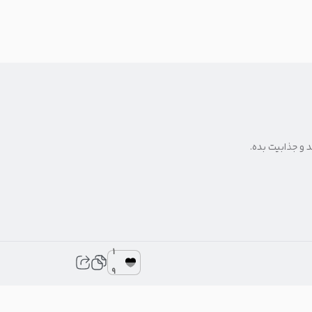
 و جذابیت بده.
1
9