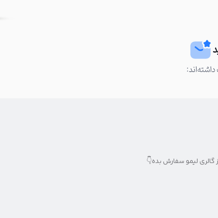
د
داشته‌اند:
 گالری لیمو سفارش بده👇