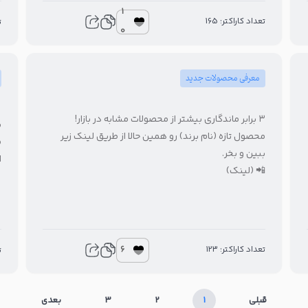
1
تعداد کاراکتر: 165
4
0
معرفی محصولات جدید
۳ برابر ماندگاری بیشتر از محصولات مشابه در بازار!

محصول تازه (نام برند) رو همین حالا از طریق لینک زیر
!
ببین و بخر.
)
📲 (لینک)
6
تعداد کاراکتر: 123
8
بعدی
3
2
1
قبلی