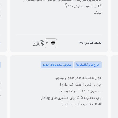
د
گالری لیمو سفارش بده👇
(
لینک
ل
6
تعداد کاراکتر: 106
ت
حراج‌ها و تخفیف‌ها
معرفی محصولات جدید
چون همیشه همراهمون بودی،
ا
این بار قبل از همه خبر داری!
(
محصول تازه (نام برند) رسید.
با یه تخفیف ۱۵٪ برای مشتری‌های وفادار
📲 (لینک خرید از وب‌سایت)