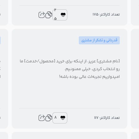
2
تعداد کاراکتر: 175
ت
5
قدردانی و تشکر از مشتری
[نام مشتری] عزیز، از اینکه برای خرید [محصول/خدمت] ما
ی
رو انتخاب کردی، خیلی ممنونیم.
ک
امیدواریم تجربه‌ات عالی بوده باشه!
ا
8
تعداد کاراکتر: 117
ت