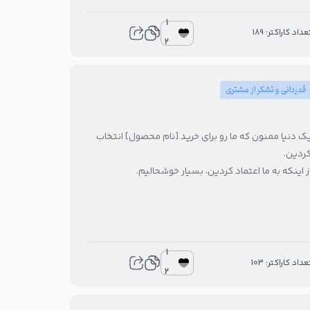
1
عداد کاراکتر: 189
2
قدردانی و تشکر از مشتری
ک دنیا ممنون که ما رو برای خرید [نام محصول] انتخاب
ردین.
ز اینکه به ما اعتماد کردین، بسیار خوشحالیم.
1
عداد کاراکتر: 103
2