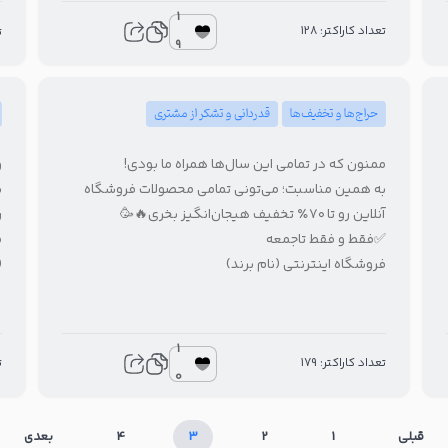
1
تعداد کاراکتر: 128
1
9
قدردانی و تشکر از مشتری
حراج‌ها و تخفیف‌ها

ممنون که در تمامی این سال‌ها همراه ما بودی!
ن
به همین مناسبت؛ می‌تونی تمامی محصولات فروشگاه
د
آنلاین رو تا ۷۰٪ تخفیف هیجان‌انگیز بخری🔥🥳

✅فقط و فقط تاجمعه
)
فروشگاه اینترنتی (نام برند)
1
4
تعداد کاراکتر: 179
0
بعدی
4
3
2
1
قبلی