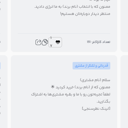
س
ممنون که با انتخاب (نام برند) به ما انرژی دادید.
ت
منتظر دیدار دوباره‌تان هستیم!
1
ت
تعداد کاراکتر: 161
7
قدردانی و تشکر از مشتری
س
سلام (نام مشتری)
ا
ممنون که از (نام برند) خرید کردید 🌟
لطفاً تجربه‌تون رو با ما و بقیه مشتری‌ها به اشتراک
خ
بگذارید.
ب
[لینک نظرسنجی]
(