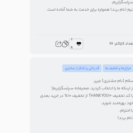
پاسگزاریم.
یم (نام برند) همواره برای خدمت به شما آماده است.
1
عداد کاراکتر: 116
9
حراج‌ها و تخفیف‌ها
قدردانی و تشکر از مشتری
لام [نام مشتری] عزیز،
ز اینکه ما را انتخاب کردید، صمیمانه سپاسگزاریم!
با کد تخفیف THANKYOU10 از تخفیف ۱۰٪ در خرید بعدی
ود بهره‌مند شوید.
ا احترام،
نام برند)