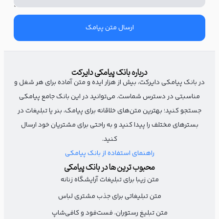
سپاسگزاریم.
با آرزوی موفقیت‌های روزافزون.
ارسال متن پیامک
اصل کوتاهی و شفافیت را فراموش نکنید
درباره بانک پیامکی دایرکت
دانشجویان، جوانانی هستند که حوصله خواندن پیام‌های ثقیل و
در بانک پیامکی دایرکت، بیش از هزار ایده و متن آماده برای هر شغل و
طولانی را ندارند. پیامتان را ساده، اما جذاب و ترغیب‌کننده نگه دارید.
مناسبتی در دسترس شماست. می‌توانید در این بانک جامع پیامکی
جستجو کنید؛ بهترین متن‌های خلاقانه برای پیامک، بنر یا تبلیغات در
روز دانشجو مبارک!
بسترهای مختلف را پیدا کنید و به راحتی برای مشتریان خود ارسال
کنید.
امروز، فرصتی برای تقدیر از تلاش‌های شماست.
راهنمای استفاده از بانک پیامکی
به تعهدتان افتخار می‌کنیم.
محبوب ترین ها در بانک پیامکی
متن زیبا برای تبلیغات آرایشگاه زنانه
(نام آموزشگاه)
متن تبلیغاتی برای جذب مشتری لباس
متن تبلیغ رستوران، فست‌فود و کافی‌شاپ
پیام را با یک پیشنهاد جذاب به پایان برسانید