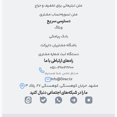
متن تبلیغاتی برای تخفیف و حراج
اگر خدمتی دارید که به دانشجویان سرویس و خدماتی ارائه می‌کند؛ این
متن تسویه‌حساب مشتری
روز فرصت مناسبی است تا با یک پیشنهاد جذاب مشتریان وفادار خود را
دسترسی سریع
برگردانید یا مشتریان جدیدی پیدا کنید.
وبلاگ
بانک پیامکی
به مناسبت روز شما، ۲۰٪ تخفیف روی نوشیدنی‌های
باشگاه مشتریان دایرکت
گرم ما در کافی‌شاپ لوفر منتظرتونه.
دستگاه ثبت شماره مشتری
با ارائه کارت دانشجویی یه لاته گرم و خوشمزه مهمون
راه‌های ارتباطی با ما
مایید!
051-38032200
منتظر تماس شما هستیم
(نام کافی شاپ)
Info@Direct.ir
مشهد، خیابان کوهسنگی، کوهسنگی ۲۷، پلاک 3
ما را در شبکه‌های اجتماعی دنبال کنید