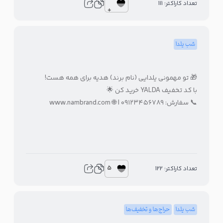
تعداد کاراکتر: 111
+
شب یلدا
🎁 تو مهمونی یلدایی (نام برند) هدیه برای همه هست!
با کد تخفیف YALDA خرید کن 🌟
📞 سفارش: ۰۹۱۲۳۴۵۶۷۸۹ | 🌐 www.nambrand.com
5
تعداد کاراکتر: 122
شب یلدا
حراج‌ها و تخفیف‌ها