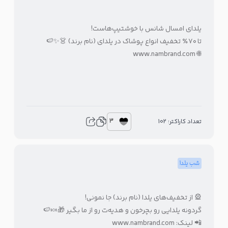
یلدای امسال شانس با خوشتیپ‌هاست!
تا ۷۰٪ تخفیف انواع پوشاک در یلدای (نام برند) 👗✨🍉
🌐 www.nambrand.com
3
تعداد کاراکتر: 102
شب یلدا
🎡 از تخفیف‌های یلدا (نام برند) جا نمونی!
گردونه یلدایی رو بچرخون و هدیه‌ت رو از ما بگیر 🎁🍬🍉
📲 لینک: www.nambrand.com