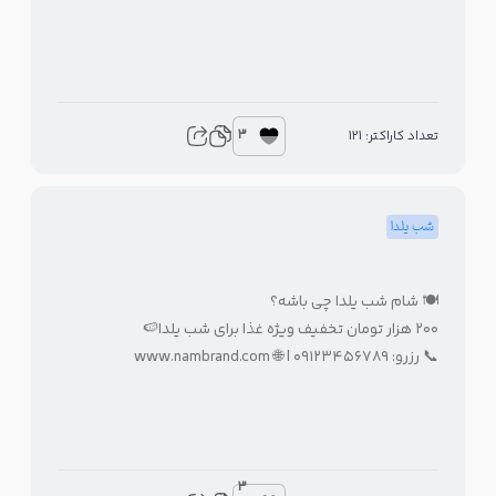
3
تعداد کاراکتر: 121
شب یلدا
🍽 شام شب یلدا چی باشه؟
۲۰۰ هزار تومان تخفیف ویژه غذا برای شب یلدا🍉
📞 رزرو: ۰۹۱۲۳۴۵۶۷۸۹ | 🌐 www.nambrand.com
3