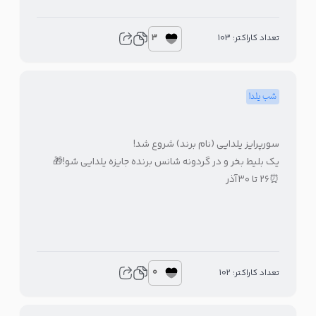
3
تعداد کاراکتر: 103
شب یلدا
سورپرایز یلدایی (نام برند) شروع شد!
یک بلیط بخر و در گردونه شانس برنده جایزه یلدایی شو!🎁
⏰۲۶ تا ۳۰آذر
0
تعداد کاراکتر: 102