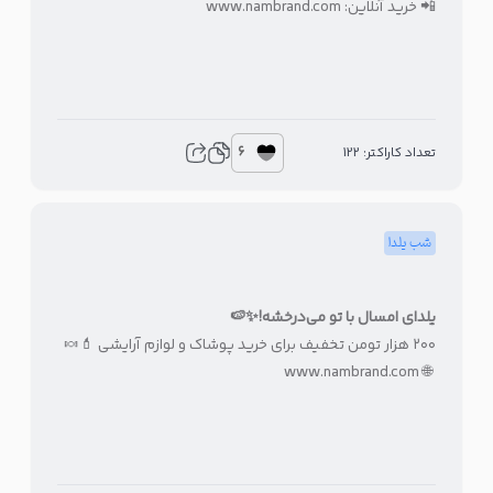
📲 خرید آنلاین:
www.nambrand.com
6
تعداد کاراکتر: 122
شب یلدا
یلدای امسال با تو می‌درخشه!✨🍉
۲۰۰ هزار تومن تخفیف برای خرید پوشاک و لوازم آرایشی 💄🍬
www.nambrand.com
🌐