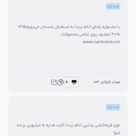
شب یلدا
با جشنواره یلدای (نام برند) به استقبال زمستان می‌رویم❄️🍉
۳۰٪ تخفیف روی تمامی محصولات:
www.nambrand.com
5
تعداد کاراکتر: 103
شب یلدا
توی قرعه‌کشی یلدایی (نام برند) کارت هدیه ۵ میلیونی برنده
شو!