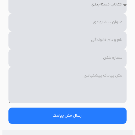
اس ام اس تبلیغاتی شب یلدا اغلب نادیده گرفته می‌شود. پس بهتر
است لحن شما گرم، انسانی و نزدیک به زبان روزمره باشد تا مخاطب
احساس ارتباط واقعی کند.
سیندرلای عزیز،
لباس برازنده تو پیش ماست.
تخفیف فوق العاده روی تمام لباس‌های شب
یادت نره فقط تا 30 آذر ماه! فرصت داری!
(نام مزون)
تلفن:
ارسال متن پیامک
متن تبریک شب یلدا را کوتاه، اما هدفمند بنویسید