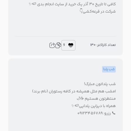
کافی تا تاریخ ۳۰ آذر یک خرید از سایت انجام بدی 🍉✨
شرکت در قرعه‌کشی👇
6
تعداد کاراکتر: 130
شب یلدا
شب یلداتون مبارک!
امشب هم مثل همیشه در کافه رستوران (نام برند)
منتظرتون هستیم ☕🌙
همراه با دیزاین یلدایی🍉✨
📞 رزرو: ۰۹۱۲۳۴۵۶۷۸۹