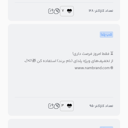
7
تعداد کاراکتر: 128
شب یلدا
⏳ فقط امروز فرصت داری!
از تخفیف‌های ویژه یلدای (نام برند) استفاده کن 🎁🍉🌙
🌐 www.nambrand.com
3
تعداد کاراکتر: 95