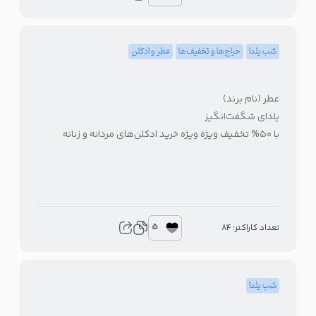
شب یلدا
حراج‌ها و تخفیف‌ها
عطر و ادکلن
عطر (نام برند)
یلدای شگفت‌انگیز
با ۵۰% تخفیف ویژه ویژه خرید ادکلن‌های مردانه و زنانه
5
تعداد کاراکتر: 84
شب یلدا