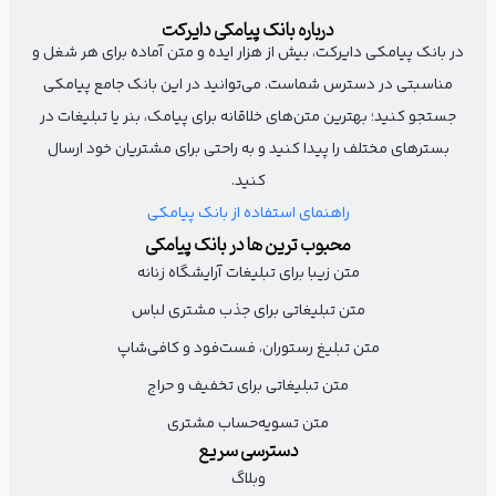
پیامک شب یلدا باید در چند ثانیه خوانده شود. از جملات طولانی پرهیز
درباره بانک پیامکی دایرکت
کنید، اما در همان چند کلمه، حس خاص بودن و توجه را منتقل کنید.
در بانک پیامکی دایرکت، بیش از هزار ایده و متن آماده برای هر شغل و
مناسبتی در دسترس شماست. می‌توانید در این بانک جامع پیامکی
دلت تنوع می‌خواد؟
جستجو کنید؛ بهترین متن‌های خلاقانه برای پیامک، بنر یا تبلیغات در
بسترهای مختلف را پیدا کنید و به راحتی برای مشتریان خود ارسال
به مناسبت شب یلدا زیباتر از همیشه ظاهر شو
کنید.
پکیج کراتین + رنگ مو
راهنمای استفاده از بانک پیامکی
محبوب ترین ها در بانک پیامکی
با تخفیف ویژه در سالن «…»
متن زیبا برای تبلیغات آرایشگاه زنانه
متن تبلیغاتی برای جذب مشتری لباس
از شخصی‌سازی کردن متن تبریک شب یلدا غافل نشوید
متن تبلیغ رستوران، فست‌فود و کافی‌شاپ
ابتدای پیامتان نام مشتری را بیاورید تا پیامکتان شخصی‌تر شود و
متن تبلیغاتی برای تخفیف و حراج
احساس خوبی در مشتری ایجاد کند. این نوع پیام تاثیر بیشتری بر
متن تسویه‌حساب مشتری
مشتری‌ خواهد گذاشت.
دسترسی سریع
وبلاگ