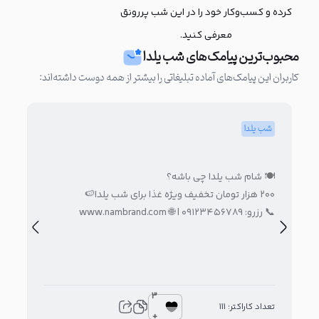
کرده و کسب‌وکار خود را در این شب پررونق
معرفی کنید.
محبوب‌ترین پیامک‌های شب یلدا
کاربران این پیامک‌های آماده تبلیغاتی را بیشتر از همه دوست داشته‌اند:
شب یلدا
شب
🍽 شام شب یلدا چی باشه؟
دو
۲۰۰ هزار تومان تخفیف ویژه غذا برای شب یلدا🍉
تخف
📞 رزرو: ۰۹۱۲۳۴۵۶۷۸۹ | 🌐 www.nambrand.com
فقط
3
تعداد کاراکتر: 111
تعدا
+