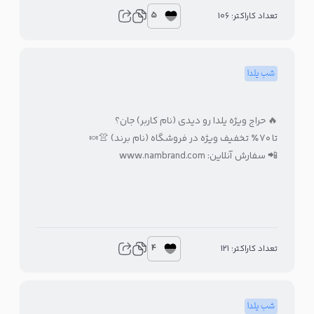
5
تعداد کاراکتر: 106
شب یلدا
🔥 حراج ویژه یلدا رو دیدی (نام کاربر) جان؟
تا ۷۰٪ تخفیف ویژه در فروشگاه (نام برند) 👚🍬
📲 سفارش آنلاین: www.nambrand.com
4
تعداد کاراکتر: 121
شب یلدا