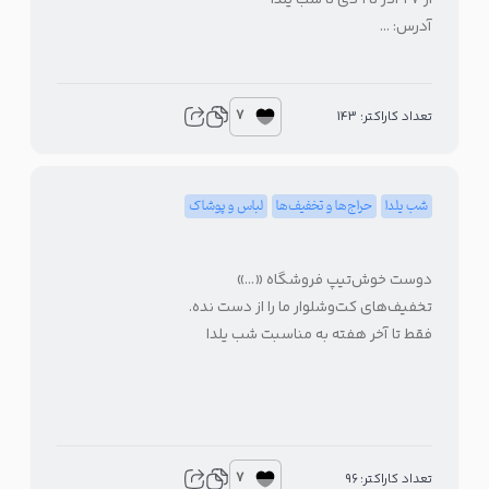
از ۲۷ آذر تا ۱ دی تا شب یلدا
آدرس: …
7
تعداد کاراکتر: 143
شب یلدا
حراج‌ها و تخفیف‌ها
لباس و پوشاک
دوست خوش‌تیپ فروشگاه «…»
تخفیف‌های کت‌وشلوار ما را از دست نده.
فقط تا آخر هفته به مناسبت شب یلدا
7
تعداد کاراکتر: 96