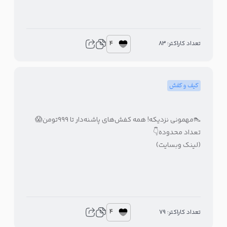
4
تعداد کاراکتر: 83
کیف و کفش
👠مهمونی نزدیکه! همه کفش‌های پاشنه‌دار تا ۹۹۹تومن😱
تعداد محدوده👇
(لینک وبسایت)
4
تعداد کاراکتر: 79