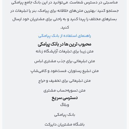
چرم، طرح‌های نوآورانه کفش زنانه یا مدل‌های اسپرت خاص؟ این
مناسبتی در دسترس شماست. می‌توانید در این بانک جامع پیامکی
ویژگی‌ها را در متن تبلیغ کیف و کفش خود بگنجانید تا مشتریان به
جستجو کنید؛ بهترین متن‌های خلاقانه برای پیامک، بنر یا تبلیغات در
سرعت با مزیت‌های فروشگاه شما آشنا شوند و انگیزه خرید پیدا کنند.
بسترهای مختلف را پیدا کنید و به راحتی برای مشتریان خود ارسال
کنید.
راهنمای استفاده از بانک پیامکی
طرح از شما = تولید کیف و کفش از ما
محبوب ترین ها در بانک پیامکی
اجرای طرح‌های اختصاصی روی کیف و کفش شما
متن زیبا برای تبلیغات آرایشگاه زنانه
متن تبلیغاتی برای جذب مشتری لباس
با بهترین متریال و قیمت
متن تبلیغ رستوران، فست‌فود و کافی‌شاپ
برای دیدن نمونه کارها و ثبت سفارش از پیج ما دیدن
کنید:
متن تبلیغاتی برای تخفیف و حراج
متن تسویه‌حساب مشتری
(لینک اینستاگرام)
دسترسی سریع
وبلاگ
از کلمات مثبت و خلاقانه خود استفاده کنید
بانک پیامکی
یک متن برای تبلیغات کیف یا یک متن برای تبلیغ کفش باید جذاب و
باشگاه مشتریان دایرکت