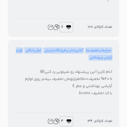
6
تعداد کاراکتر: 108
حراج‌ها و تخفیف‌ها
آنلاین‌شاپ و فروشگاه اینترنتی
عطر و ادکلن
لوازم
آرایشی و بهداشتی
(نام کاربر) این پیشنهاد رو نمیتونی رد کنی!🤩
تا ۴۰% تخفیف+۱۵۰هزارتومان تخفیف بیشتر روی لوازم
آرایشی بهداشتی و عطر💄
با کد تخفیف: bcsms
3
تعداد کاراکتر: 134