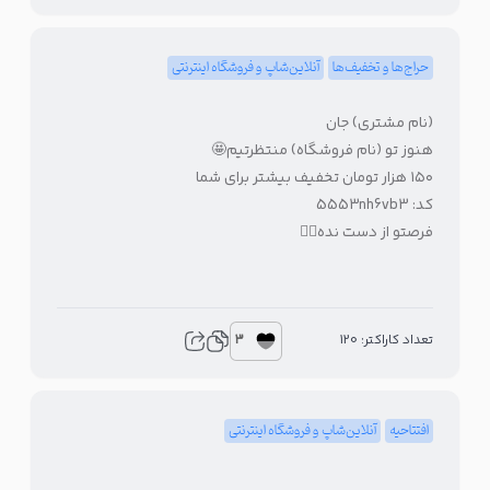
حراج‌ها و تخفیف‌ها
آنلاین‌شاپ و فروشگاه اینترنتی
(نام مشتری) جان
هنوز تو (نام فروشگاه) منتظرتیم🤩
۱۵۰ هزار تومان تخفیف بیشتر برای شما
کد: 5553nh6vb3
فرصتو از دست نده👇🏻
3
تعداد کاراکتر: 120
افتتاحیه
آنلاین‌شاپ و فروشگاه اینترنتی