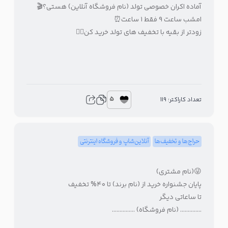
آماده اکران خصوصی تولد (نام فروشگاه آنلاین) هستی؟🎬
امشب ساعت ۹ فقط ۱ ساعت⏰
زودتر از بقیه با تخفیف های تولد خرید کن👇🏻
5
تعداد کاراکتر: 119
حراج‌ها و تخفیف‌ها
آنلاین‌شاپ و فروشگاه اینترنتی
😜(نام مشتری)
پایان جشنواره خرید از (نام برند) تا ۴۰% تخفیف
تا ساعاتی دیگر
………….. (نام فروشگاه) ……………