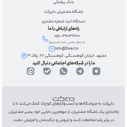
با یک فراخوان به عمل مناسب پیام خود را هدفمند کنید
بانک پیامکی
باشگاه مشتریان دایرکت
هیچ‌گاه یک متن تبلیغاتی برای آنلاین‌شاپ یا پیج اینستاگرام را بدون
دستگاه ثبت شماره مشتری
CTA یا فراخوان عمل رها نکنید. همیشه با یک CTA جذاب و شفاف،
راه‌های ارتباطی با ما
قدم بعدی مخاطب را مشخص کنید؛ مثلاً دیدن محصول، کلیک روی
051-38032200
وب‌سایت، ارسال یک کلمه برای دریافت اطلاعات بیشتر یا هر اقدام
منتظر تماس شما هستیم
Info@Direct.ir
دیگری که مخاطب را به تعامل با شما ترغیب کند.
مشهد، خیابان کوهسنگی، کوهسنگی ۲۷، پلاک 3
ما را در شبکه‌های اجتماعی دنبال کنید
(نام مشتری) عزیز
فردا، (نام برند) یک پیشنهاد یک روزه داره:
کُد معرفتو بده به رفیقت؛
دایرکت به فروشگاه‌ها و کسب‌وکارهای کوچک کمک می‌کند تا با
اگه با کُدت از فروشگاه ما خرید کنه، ۴۰۰ هزار تومان
میاد تو کیف پولت و دوستت هم ۶۰۰ هزار تومن
راه‌اندازی یک باشگاه مشتریان، از مهم‌ترین دارایی خود یعنی مشتریان،
تخفیف می‍گیره…
در برابر رقبا محافظت کنند و فروش و درآمدشان را افزایش دهند.