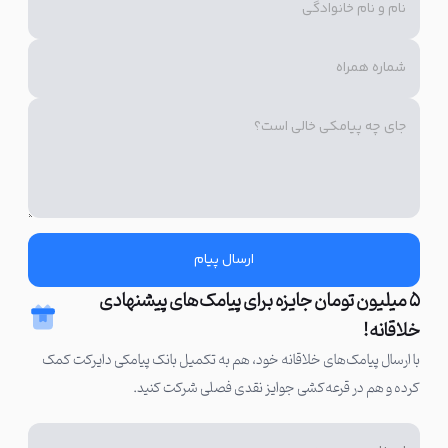
انتخاب کلمات یک متن تبلیغ آنلاین‌شاپ باید درست متناسب با سن،
دغدغه‌ها و نیازهای مشتریان شما باشد. بدون شناخت مشتری محال
است بتوانید یک متن تبلیغ پیج اینستاگرام آنلاین‌شاپ بنویسید که
احساسات مخاطبان را برانگیزد و آن‌ها را برای خرید از شما ترغیب کند.
یگانه جان
همه‌چی توی جعبه صورتی تخفیف خورده!
ارسال پیام
تا ۷۰٪ تخفیف روی محصولات آرایشی منتخب👇
۵ میلیون تومان جایزه برای پیامک‌های پیشنهادی
(نام برند لوازم آرایشی)
خلاقانه!
با ارسال پیامک‌های خلاقانه خود، هم به تکمیل بانک پیامکی دایرکت کمک
استفاده از کلمات جادویی را فراموش نکنید
کرده و هم در قرعه‌کشی جوایز نقدی فصلی شرکت کنید.
برخی کلمات در متن‌های تبلیغاتی قدرت جادویی دارند و می‌توانند