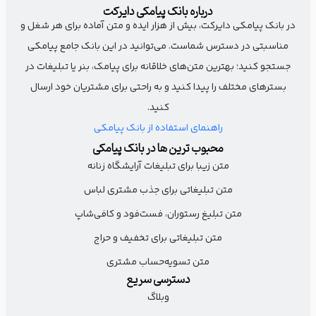
درباره بانک پیامکی دایرکت
یک پیشنهاد هیجان‌انگیز باید زمان محدودی داشته باشد تا مشتری
در بانک پیامکی دایرکت، بیش از هزار ایده و متن آماده برای هر شغل و
حس کند قبل از دست رفتن فرصت، باید خرید خود را ثبت کند. پس در
مناسبتی در دسترس شماست. می‌توانید در این بانک جامع پیامکی
متن تبلیغاتی برای آنلاین‌شاپ یک محدودیت زمانی مشخص کنید و به
جستجو کنید؛ بهترین متن‌های خلاقانه برای پیامک، بنر یا تبلیغات در
مشتری این حس را منتقل کنید که اگر اقدام نکند، فرصت ویژه‌ای را از
بسترهای مختلف را پیدا کنید و به راحتی برای مشتریان خود ارسال
کنید.
دست داده است.
راهنمای استفاده از بانک پیامکی
محبوب ترین ها در بانک پیامکی
ارسال رایگان (نام برند) فقط ۲۴ ساعت فعاله!🛵
متن زیبا برای تبلیغات آرایشگاه زنانه
50% تخفیف پایان تابستان
متن تبلیغاتی برای جذب مشتری لباس
متن تبلیغ رستوران، فست‌فود و کافی‌شاپ
+امکان خرید قسطی🥳
متن تبلیغاتی برای تخفیف و حراج
خرید آنلاین: 👇
متن تسویه‌حساب مشتری
(لینک)
دسترسی سریع
وبلاگ