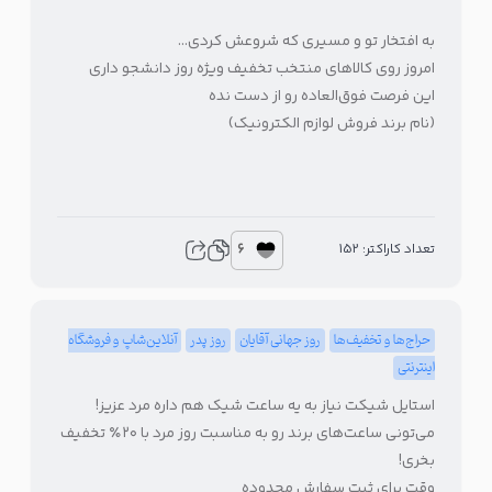
به افتخار تو و مسیری که شروعش کردی…
امروز روی کالاهای منتخب تخفیف ویژه روز دانشجو داری
این فرصت فوق‌العاده رو از دست نده
(نام برند فروش لوازم الکترونیک)
6
تعداد کاراکتر: 152
حراج‌ها و تخفیف‌ها
روز جهانی آقایان
روز پدر
آنلاین‌شاپ و فروشگاه
اینترنتی
استایل شیکت نیاز به یه ساعت شیک هم داره مرد عزیز!
می‌تونی ساعت‌های برند رو به مناسبت روز مرد با ۲۰٪ تخفیف
بخری!
وقت برای ثبت سفارش محدوده