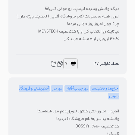
دیگه وقتش رسیده لپ‌تاپت رو عوض کنی💻
امروز همه محصولات (نام فروشگاه آنلاین) تخفیف ویژه دارن!
چرا؟ چون امروز روز جهانی مرده!
لپ‌تاپت رو انتخاب کن و با کدتخفیف MENSTECH
۳۵٪ ارزون‌تر از همیشه خرید کن.
7
تعداد کاراکتر: 197
حراج‌ها و تخفیف‌ها
روز جهانی آقایان
روز پدر
آنلاین‌شاپ و فروشگاه
اینترنتی
آقایون، امروز حتی کنترل تلویزیونم مال شماست!
وقتشه یه سر به(نام فروشگاه) بزنید!
کد تخفیف ۵۰٪ : BOSS19
(لینک)