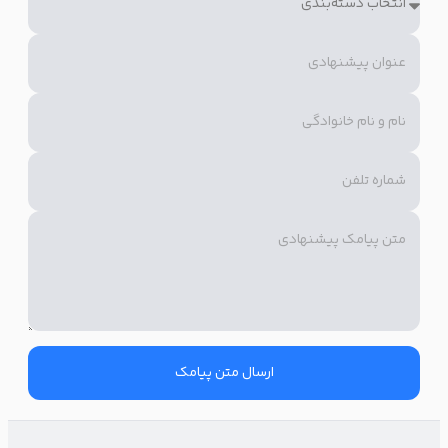
مشتری را تحت تأثیر قرار دهند. کلماتی مانند «رایگان»، «انحصاری»،
«تخفیف»، «حراج» و «بهترین» به‌درستی احساسات مخاطب را
برمی‌انگیزند و او را متقاعد می‌کنند تا عملی را که از او انتظار دارید
انجام دهد.
(نام مشتری)جان
جات بین خریدارای این ماه خالیه 🚶
تا 1 میلیون تومان تخفیف ویژه سفارش امروزت از (نام
فروشگاه)
کد: TAKHFIF
از دستش نده ⏳
ارسال متن پیامک
از محدودیت زمانی در متن تبلیغ آنلاین‌شاپ غافل نشوید