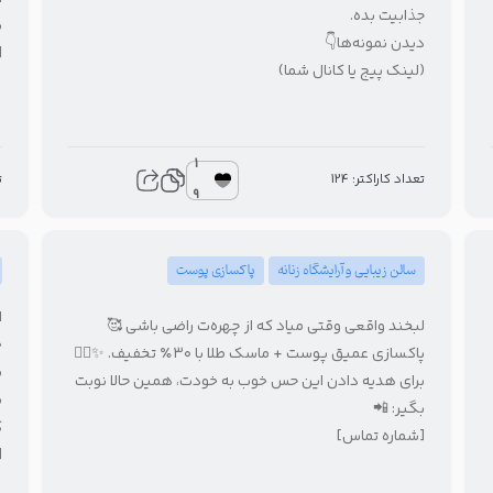
جذابیت بده.

دیدن نمونه‌ها👇
]
(لینک پیج یا کانال شما)
1
5
تعداد کاراکتر: 124
9
پاکسازی پوست
سالن زیبایی و آرایشگاه زنانه
✨
لبخند واقعی وقتی میاد که از چهره‌ت راضی باشی 🥰
ه
پاکسازی عمیق پوست + ماسک طلا با ۳۰٪ تخفیف. ✨🧖‍♀️
.
برای هدیه دادن این حس خوب به خودت، همین حالا نوبت
ک
بگیر: 📲

[شماره تماس]
]