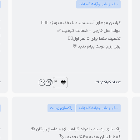
سالن زیبایی و آرایشگاه زنانه
️
کراتین موهای آسیب‌دیده با تخفیف ویژه 💆‍♀️✨
✨
مواد اصل خارجی + ضمانت کیفیت ✅
️
تخفیف فقط برای ۵ نفر اول🏃‍♀️

برای رزرو نوبت پیام بدید 💬
)
3
تعداد کاراکتر: 131
4
پاکسازی پوست
سالن زیبایی و آرایشگاه زنانه

پاکسازی پوست با مواد گیاهی 🌿 + ماساژ رایگان 🎁

فقط تا پایان هفته ۴۰٪ تخفیف 🏷️