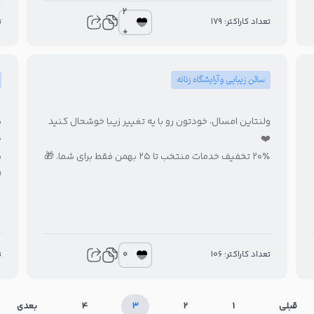
2
9
تعداد کاراکتر: 179
+
سالن زیبایی و آرایشگاه زنانه

ولنتاین امسال، خودتون رو با یه تغییر زیبا خوشحال کنید
ر
❤️

۲۰٪ تخفیف خدمات منتخب تا ۲۵ بهمن فقط برای شما. 🎁
)
0
0
تعداد کاراکتر: 106
بعدی
4
3
2
1
قبلی