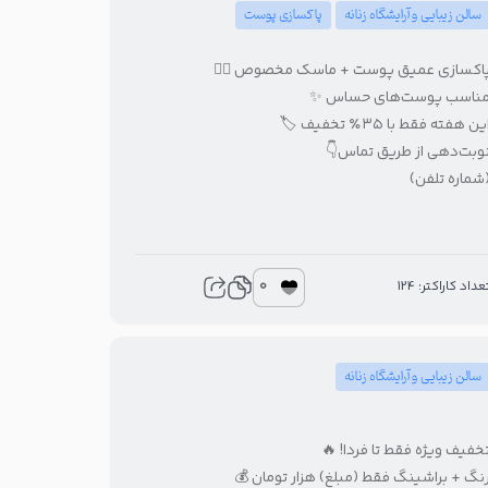
پاکسازی پوست
سالن زیبایی و آرایشگاه زنانه
پاکسازی عمیق پوست + ماسک مخصوص 🧖‍♀
مناسب پوست‌های حساس 
این هفته فقط با ۳۵٪ تخفیف 🏷
نوبت‌دهی از طریق تماس
(شماره تلفن
0
تعداد کاراکتر: 12
سالن زیبایی و آرایشگاه زنانه
تخفیف ویژه فقط تا فردا! 
رنگ + براشینگ فقط (مبلغ) هزار تومان 