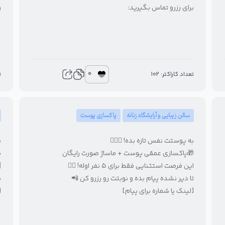

برای رزرو تماس بگیرید:
0
1
تعداد کاراکتر: 102
پاکسازی پوست
سالن زیبایی و آرایشگاه زنانه
!
به پوستت نفس تازه بده! 🧖‍♀️✨

🎁پاکسازی عمقی پوست + ماساژ صورت رایگان
ف
این فرصت استثنایی فقط برای ۵ نفر اوله! 🏃‍♀️

تا دیر نشده پیام بده و نوبتت رو رزرو کن 📲
]
[لینک یا شماره برای پیام]