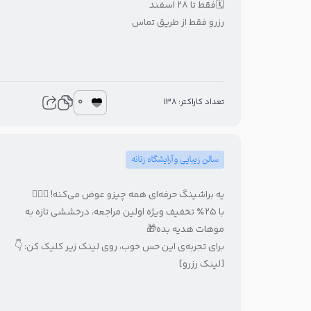
🗓️فقط تا ۲۸ اسفند
رزرو فقط از طریق تماس
0
تعداد کاراکتر: 138
سالن زیبایی و آرایشگاه زنانه
یه براشینگ حرفه‌ای همه چیزو عوض می‌کنه! 💇‍♀️✨
با ۲۵٪ تخفیف ویژه اولین مراجعه، درخششی تازه به
موهات هدیه بده🎁
برای تجربه‌ی این حس خوب، روی لینک زیر کلیک کن: 👇
[لینک رزرو]