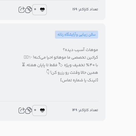
0
تعداد کاراکتر: 169
سالن زیبایی و آرایشگاه زنانه
موهات آسیب دیده؟
کراتین تخصصی ما موهاتو احیا می‌کنه! ✨💆‍♀️
با ۴۰٪ تخفیف ویژه 🏷️ فقط تا پایان هفته. ⏳
همین حالا وقتت رو رزرو کن! 👇
[لینک یا شماره تماس]
0
تعداد کاراکتر: 149