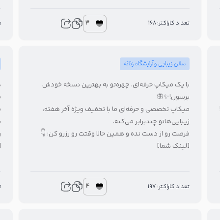
3
تعداد کاراکتر: 168
8
سالن زیبایی و آرایشگاه زنانه

با یک میکاپ حرفه‌ای، چهره‌تو به بهترین نسخه خودش
ه
برسون!✨🦋

میکاپ تخصصی و حرفه‌ای ما با تخفیف ویژه آخر هفته،
و
زیبایی‌هاتو چندبرابر می‌کنه.

فرصت رو از دست نده و همین حالا وقتت رو رزرو کن: 👇
]
[لینک شما]
4
6
تعداد کاراکتر: 197