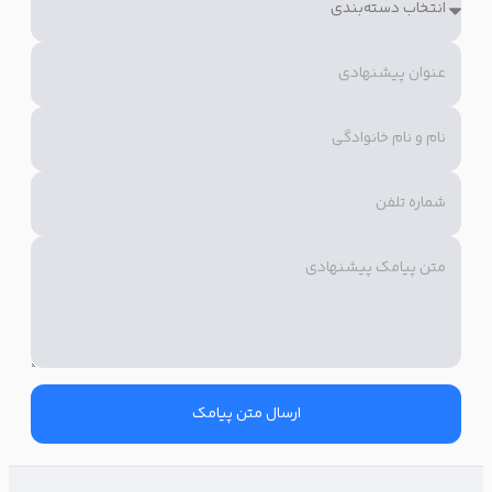
متن تبلیغ محصولات زیبایی به سرعت متوجه مزیت پیشنهادی شما
شود و به خرید ترغیب شود.
با تخفیف به روتینت برگرد 😍
۵۰٪ تخفیف ویژه 😎
💎ضدآفتاب
💎آرایشی
💎شوینده صورت
خرید آنلاین از (نام فروشگاه) 👇
ارسال متن پیامک
از مناسبت‌ها به بهترین شکل استفاده کنید
مناسبت‌ها بهترین فرصت هستند که مشتریان جدیدی جذب کنید و یا