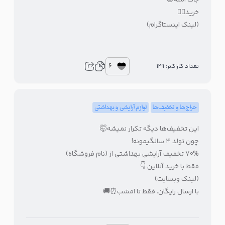
جات امنه😎
خرید👇🏻
(لینک اینستاگرام)
6
تعداد کاراکتر: 129
حراج‌ها و تخفیف‌ها
لوازم آرایشی و بهداشتی
این تخفیف‌ها دیگه تکرار نمیشه🤯
چون تولد ۴ سالگیمونه!
70% تخفیف آرایشی بهداشتی از (نام فروشگاه)
فقط با خرید آنلاین 👇
(لینک وبسایت)
با ارسال رایگان، فقط تا امشب⏰🚚