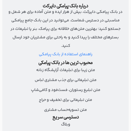
مشتریان قدیمی را به فروشگاه خود برگردانید. علاوه بر مناسبت‌های
درباره بانک پیامکی دایرکت
رایج، از مناسبت‌های خلاقانه هم استفاده کنید و یک متن تبلیغ لوازم
در بانک پیامکی دایرکت، بیش از هزار ایده و متن آماده برای هر شغل و
مناسبتی در دسترس شماست. می‌توانید در این بانک جامع پیامکی
آرایشی متفاوت بنویسید و به خوبی از این فرصت مناسب استفاده
جستجو کنید؛ بهترین متن‌های خلاقانه برای پیامک، بنر یا تبلیغات در
کنید.
بسترهای مختلف را پیدا کنید و به راحتی برای مشتریان خود ارسال
کنید.
وقتشه امروز بیشتر از همیشه به فکر خودت باشی!
راهنمای استفاده از بانک پیامکی
روز جهانی رژ لب با تخفیف‌های 70%😱
محبوب ترین ها در بانک پیامکی
متن زیبا برای تبلیغات آرایشگاه زنانه
بزن بریم خرید👇
متن تبلیغاتی برای جذب مشتری لباس
(لینک)
متن تبلیغ رستوران، فست‌فود و کافی‌شاپ
متن تبلیغاتی برای تخفیف و حراج
متن تسویه‌حساب مشتری
دسترسی سریع
وبلاگ