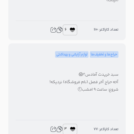
(لینک)
6
تعداد کاراکتر: 110
حراج‌ها و تخفیف‌ها
لوازم آرایشی و بهداشتی
سبد خریدت آمادس؟😱
آخه حراج آخر فصل (نام فروشگاه) نزدیکه!
شروع: ساعت ۹ امشب🕘
3
تعداد کاراکتر: 77