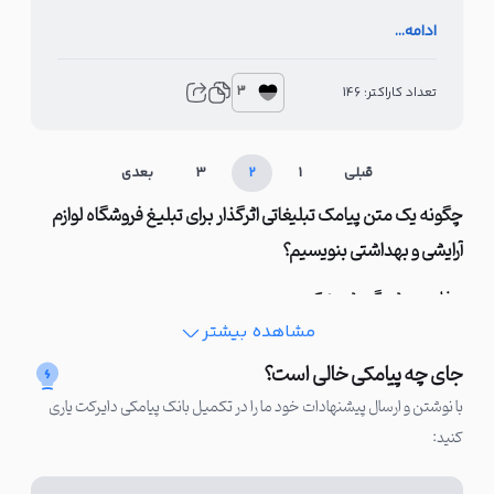
(الان بخر، بعدا پرداخت کن!)
ادامه...
3
تعداد کاراکتر: 146
قبلی
1
2
3
بعدی
چگونه یک متن پیامک تبلیغاتی اثرگذار برای تبلیغ فروشگاه لوازم
آرایشی و بهداشتی بنویسیم؟
جذاب و چشم‌گیر شروع کنید
مشاهده بیشتر
متن تبلیغ محصولات پوستی یا لوازم آرایشی فروشگاه شما باید با
جای چه پیامکی خالی است؟
اولین جمله، چشم ِ مخاطبتان را بگیرد و در او احساس کنجکاوی و
با نوشتن و ارسال پیشنهادات خود ما را در تکمیل بانک پیامکی دایرکت یاری
هیجان ایجاد کند. درست مثل تیتر یک مجله زیبایی که ناخودآگاه
کنید:
مخاطب را به خواندن ادامه مطلب ترغیب می‌کند.