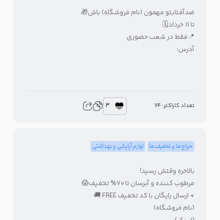
ضدآفتابتو مهمون (نام فروشگاه) باش🎁
تا ۱۱ خرداد🗓
📍فقط در شعب حضوری
آدرس:
3
تعداد کاراکتر: 74
حراج‌ها و تخفیف‌ها
لوازم آرایشی و بهداشتی
بالاخره وقتش رسید!
مرطوب کننده و آبرسان تا ۷۰% تخفیف😱
+ ارسال رایگان با کد تخفیف FREE 🚚
(نام فروشگاه)