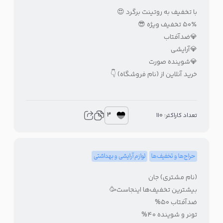
با تخفیف به روتینت برگرد 😍
۵۰٪ تخفیف ویژه 😎
💎ضدآفتاب
💎آرایشی
💎شوینده صورت
خرید آنلاین از (نام فروشگاه) 👇
3
تعداد کاراکتر: 110
حراج‌ها و تخفیف‌ها
لوازم آرایشی و بهداشتی
(نام مشتری) جان
بیشترین تخفیف‌ها اینجاست🥳
ضدآفتاب ۵۰%
تونر و شوینده ۴۰%