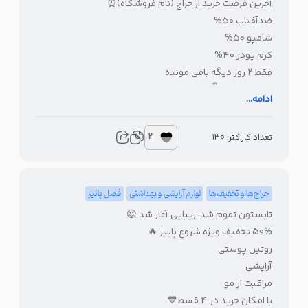
آخرین فرصت خرید از حراج (نام فروشگاه)⏰
ضدآفتاب ۵۰%
شامپو ۵۰%
کرم پودر ۴۰%
فقط ۲ روز دیگه باقی مونده
خرید اینترنتی👇
ادامه...
2
تعداد کاراکتر: 130
حراج‌ها و تخفیف‌ها
لوازم آرایشی و بهداشتی
فصل پائیز
تابستون تموم شد، زیبایی آغاز شد 😍
50% تخفیف ویژه شروع پاییز 🔥
روتین پوستی
آرایشی
مراقبت از مو
با امکان خرید در ۴ قسط💙