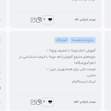
7
ت
تعداد کاراکتر: 192
حراج‌ها و تخفیف‌ها
آموزشگاه
آموزش (نام دوره) با تخفیف ویژه! ✨
ق
دوره‌های متنوع آموزش(نام دوره) با قیمت استثنایی در
د
(نام آموزشگاه)
ف
فرصت عالی برای همشهریان عزیز ✅
و
تماس:
ک
لینک اینستاگرام:
ش
ا
4
تعداد کاراکتر: 153
ت