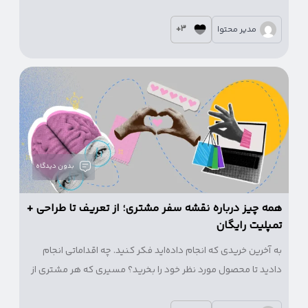
اسکرول هم نکند. در مقابل، یک بیو حرفه‌ای، مخاطب را کنجکاو
می‌کند که پست‌ها را ببیند، دکمه دنبال‌کردن را بزند یا حتی پیام
3+
مدیر محتوا
بدهد.
بدون دیدگاه
همه چیز درباره نقشه سفر مشتری؛ از تعریف تا طراحی +
تمپلیت رایگان
به آخرین خریدی که انجام داده‌اید فکر کنید. چه اقداماتی انجام
دادید تا محصول مورد نظر خود را بخرید؟ مسیری که هر مشتری از
اولین برخورد با کسب‌وکار شما تا خرید و حتی پس از آن طی می‌کند،