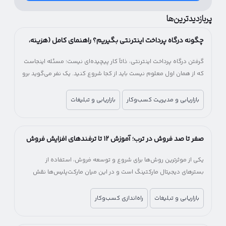
پربازدیدترین‌ها
چگونه درگاه پرداخت اینترنتی بگیریم؟ راهنمای کامل (هزینه،
شرایط و مراحل)
گرفتن درگاه پرداخت اینترنتی، ذاتاً کار پیچیده‌ای نیست؛ مسئله اینجاست
که از همان اول معلوم نیست باید از کجا شروع کنید. یک نفر می‌گوید برو
سراغ بانک، یکی پیشنهاد شرکت‌های پرداخت‌یار را می‌دهد! یکی می‌گوید
اول اینماد بگیر، یکی می‌گوید اصلاً لازم نیست. آخرش هم می‌مانید بین
بازاریابی و مدیریت کسب‌وکار
بازاریابی و تبلیغات
چند راه، بدون اینکه بدانید کدام انتخاب درست‌تری است.
صفر تا صد فروش در ترب؛ آموزش ۱۲ تا ترفندهای افزایش فروش
در ترب
یکی از موثرترین روش‌ها برای شروع و توسعه فروش، استفاده از
بسترهای دیجیتال مارکتینگ است و در این میان مارکت‌پلیس‌ها نقش
مهمی در کاهش هزینه و زمان ورود به بازار آنلاین دارند.
بازاریابی و تبلیغات
راه‌اندازی کسب‌وکار