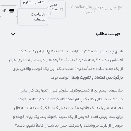
ارتباط با مشتری
مدیر
زمان مطالعه:
17
13 بهمن 1404
محتو
2+
دقیقه
ا
بازاریابی و
تبلیغات
فهرست مطالب
هیچ چیز برای یک مشتری ناراضی یا ناامید، تلخ‌تر از این نیست که
احساس نادیده گرفته شدن کند. یک عذرخواهی درست از مشتری، فراتر
از یک جمله ساده «متأسفیم» است؛ بلکه این یک فرصت واقعی برای
بازگرداندن اعتماد
و
تقویت رابطه
خواهد بود.
متأسفانه بسیاری از کسب‌وکارها عذرخواهی را تنها یک کار اداری
می‌دانند، در حالی که یک پیام صادقانه، کوتاه و محترمانه می‌تواند
تجربه منفی را به یک خاطره مثبت تبدیل کند. فکر کنید: آیا تا به حال
برای شما پیش آمده که پس از یک تجربه ناخوشایند، یک پیام کوتاه و
مهربان از طرف فروشنده یا شرکت، حس بد شما را کاملاً تغییر دهد؟