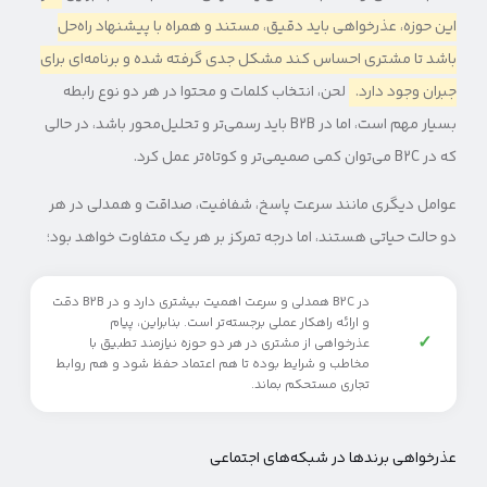
این حوزه، عذرخواهی باید دقیق، مستند و همراه با پیشنهاد راه‌حل
باشد تا مشتری احساس کند مشکل جدی گرفته شده و برنامه‌ای برای
جبران وجود دارد.
لحن، انتخاب کلمات و محتوا در هر دو نوع رابطه
بسیار مهم است، اما در B2B باید رسمی‌تر و تحلیل‌محور باشد، در حالی
که در B2C می‌توان کمی صمیمی‌تر و کوتاه‌تر عمل کرد.
عوامل دیگری مانند سرعت پاسخ، شفافیت، صداقت و همدلی در هر
دو حالت حیاتی هستند، اما درجه تمرکز بر هر یک متفاوت خواهد بود؛
در B2C همدلی و سرعت اهمیت بیشتری دارد و در B2B دقت
و ارائه راهکار عملی برجسته‌تر است. بنابراین، پیام
✓
عذرخواهی از مشتری در هر دو حوزه نیازمند تطبیق با
مخاطب و شرایط بوده تا هم اعتماد حفظ شود و هم روابط
تجاری مستحکم بماند.
عذرخواهی برندها در شبکه‌های اجتماعی