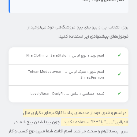
۳.به‌یادماندنی و کوتاه باشد.
برای انتخاب این و بیو برای پیج فروشگاهی خود می‌توانید از
فرمول‌های پیشنهادی
زیر استفاده کنید:
✓
اسم برند + نوع لباس → Nila.Clothing ، SaraStyle
اسم شهر + سبک لباس → Tehran.Modestwear ،
✓
Shiraz.Fashion
✓
کلمه احساسی + لباس → LovelyWear ، DailyFit
در اسم و آیدی خود از عددهای زیاد یا کاراکترهای تکراری مثل
آندرلاین“___” یا “۱۲۳” استفاده نکنید.
چون پیدا شدن پیج شما در
سرچ اینستاگرام را سخت می‌کند.
اسم اکانت شما مبین نوع کسب و کار