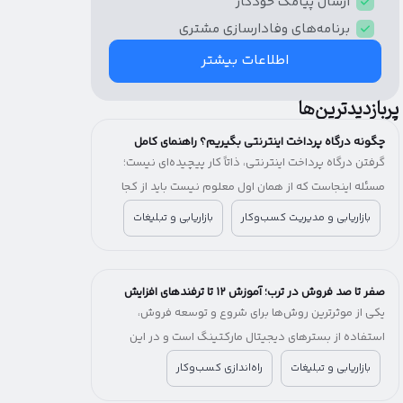
ارسال پیامک‌ خودکار
برنامه‌های وفادار‌سازی مشتری
اطلاعات بیشتر
پربازدیدترین‌ها
چگونه درگاه پرداخت اینترنتی بگیریم؟ راهنمای کامل
(هزینه، شرایط و مراحل)
گرفتن درگاه پرداخت اینترنتی، ذاتاً کار پیچیده‌ای نیست؛
مسئله اینجاست که از همان اول معلوم نیست باید از کجا
شروع کنید. یک نفر می‌گوید برو سراغ بانک، یکی پیشنهاد
بازاریابی و مدیریت کسب‌وکار
بازاریابی و تبلیغات
شرکت‌های پرداخت‌یار را می‌دهد! یکی می‌گوید اول اینماد
بگیر، یکی می‌گوید اصلاً لازم نیست. آخرش هم می‌مانید
بین چند راه، بدون اینکه بدانید کدام انتخاب درست‌تری
صفر تا صد فروش در ترب؛ آموزش ۱۲ تا ترفندهای افزایش
است.
فروش در ترب
یکی از موثرترین روش‌ها برای شروع و توسعه فروش،
استفاده از بسترهای دیجیتال مارکتینگ است و در این
میان مارکت‌پلیس‌ها نقش مهمی در کاهش هزینه و زمان
بازاریابی و تبلیغات
راه‌اندازی کسب‌وکار
ورود به بازار آنلاین دارند.