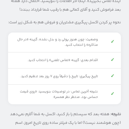
آینده تماس بگیرید». اینجا اگر اطلاعات را ننویسید، احتمال دارد هفته
بعد فراموش کنید و آقای کمالی هم با رقیب شما قرارداد ببندد!
نحوه پر کردن اکسل پیگیری مشتریان و فروش هم به شکل زیر است:
وضعیت: چون هنوز پولی رد و بدل نشده، گزینه «در حال
✓
مذاکره» را انتخاب کنید.
✓
اقدام بعدی: گزینه «تماس تلفنی» را انتخاب کنید.
✓
تاریخ پیگیری: تاریخ را دقیقاً روی ۷ روز بعد تنظیم کنید.
نتیجه آخرین تماس: در توضیحات بنویسید: «روی قیمت
✓
حساس بود، منتظر نظر همسر».
نتیجه
: هفته بعد که سیستم را باز کنید، اکسل به شما آلارم نمی‌دهد
(چون هوشمند نیست!) اما با یک فیلتر ساده روی تاریخِ امروز، اسم