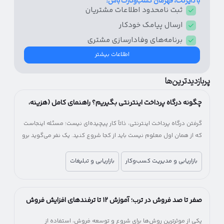
با دایرکت، قهرمان کسب‌و‌کارت باش!
ثبت نامحدود اطلاعات مشتریان
ارسال پیامک‌ خودکار
برنامه‌های وفادار‌سازی مشتری
اطلاعات بیشتر
پربازدیدترین‌ها
چگونه درگاه پرداخت اینترنتی بگیریم؟ راهنمای کامل (هزینه،
شرایط و مراحل)
گرفتن درگاه پرداخت اینترنتی، ذاتاً کار پیچیده‌ای نیست؛ مسئله اینجاست
که از همان اول معلوم نیست باید از کجا شروع کنید. یک نفر می‌گوید برو
سراغ بانک، یکی پیشنهاد شرکت‌های پرداخت‌یار را می‌دهد! یکی می‌گوید
اول اینماد بگیر، یکی می‌گوید اصلاً لازم نیست. آخرش هم می‌مانید بین
بازاریابی و مدیریت کسب‌وکار
بازاریابی و تبلیغات
چند راه، بدون اینکه بدانید کدام انتخاب درست‌تری است.
صفر تا صد فروش در ترب؛ آموزش ۱۲ تا ترفندهای افزایش فروش
در ترب
یکی از موثرترین روش‌ها برای شروع و توسعه فروش، استفاده از