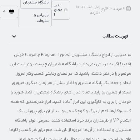
باشگاه مشتریان
مدیر
زمان مطالعه:
10
9 مرداد 1402
محتو
0
دقیقه
ا
بازاریابی و
تبلیغات
فهرست مطالب
به دنیایی از انواع باشگاه مشتریان (Loyalty Program Types) خوش
آمدید! اگر به درستی نمی‌دانید
باشگاه مشتریان چیست
بهتر است این
موضوع را در نظر داشته باشید که در فضای رقابتی کسب‌و‌کار امروز،
ایجاد و حفظ یک پایگاه مشتری وفادار بیش از هر زمان دیگری ضروری
است؛ از همین رو باید با تمام مدل های باشگاه مشتریان آشنا شوید و
خودتان را برای به کارگیری این ابزار آماده کنید. ابزار قدرتمندی که همه
کسب‌وکارها، اعم از بزرگ و کوچک، می‌توانند از آن برای پرورش یک
اجتماع VIP از طرفداران برند خود استفاده کنند. معرفی انواع باشگاه
مشتریان و استفاده از آن‌ها امروزه از نان شب هم برای هر کسب‌وکارها
واجب‌تر است؛ پس در ادامه این مطلب از وبسایت دایرکت همراه ما