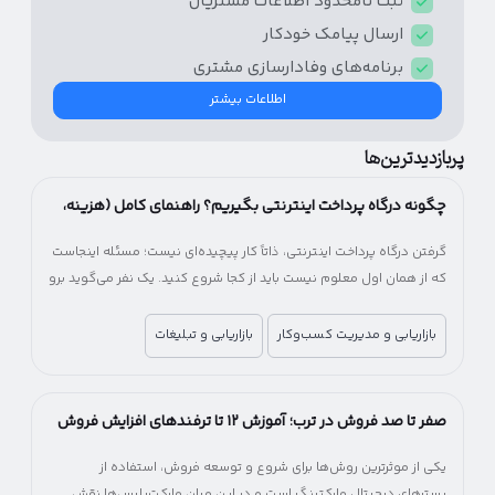
ثبت نامحدود اطلاعات مشتریان
ارسال پیامک‌ خودکار
برنامه‌های وفادار‌سازی مشتری
اطلاعات بیشتر
پربازدیدترین‌ها
چگونه درگاه پرداخت اینترنتی بگیریم؟ راهنمای کامل (هزینه،
شرایط و مراحل)
گرفتن درگاه پرداخت اینترنتی، ذاتاً کار پیچیده‌ای نیست؛ مسئله اینجاست
که از همان اول معلوم نیست باید از کجا شروع کنید. یک نفر می‌گوید برو
سراغ بانک، یکی پیشنهاد شرکت‌های پرداخت‌یار را می‌دهد! یکی می‌گوید
اول اینماد بگیر، یکی می‌گوید اصلاً لازم نیست. آخرش هم می‌مانید بین
بازاریابی و مدیریت کسب‌وکار
بازاریابی و تبلیغات
چند راه، بدون اینکه بدانید کدام انتخاب درست‌تری است.
صفر تا صد فروش در ترب؛ آموزش ۱۲ تا ترفندهای افزایش فروش
در ترب
یکی از موثرترین روش‌ها برای شروع و توسعه فروش، استفاده از
بسترهای دیجیتال مارکتینگ است و در این میان مارکت‌پلیس‌ها نقش