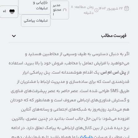
بازاریابی و
مدیر
زمان مطالعه:
8
تبلیغات
22 شهریور 1402
محتو
1+
دقیقه
ا
تبلیغات پیامکی
فهرست مطالب
اگر به دنبال دسترسی به طیف وسیعی از مخاطبین هستید و
می‌خواهید با افزایش تعامل با مخاطب، فروش خود را بالا ببرید، استفاده
از
پنل اس ام اس
یک اقدام هوشمندانه است. پنل پیامکی ابزار
قدرتمندی است که برای ساده‌سازی و مدیریت ارتباط با مشتریان از
طریق ‌SMS طراحی شده است. عصر حاضر به عصر پیشرفت‌های فناوری
و گسترش فناوری‌های ارتباطی معروف است و همانطور که که خودتان
هم می‌دانید روزبه‌روز به شبکه‌های اجتماعی و رسانه‌های آنلاین
افزوده می‌شود؛ با این حال جالب است بدانید در چنین عصری، بالاترین
نرخ دیده شدن از بین کانال‌های ارتباطی به پیامک تعلق دارد. در ادامه
این مطلب از وبسایت
دایرکت
با ما همراه باشید تا به شما نشان دهیم