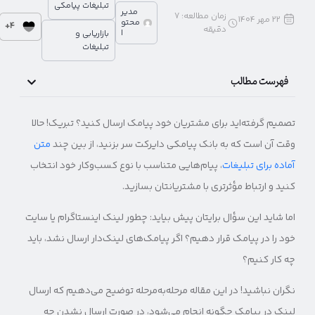
تبلیغات پیامکی
مدیر
زمان مطالعه:
7
22 مهر 1404
محتو
4+
دقیقه
ا
بازاریابی و
تبلیغات
فهرست مطالب
تصمیم گرفته‌اید برای مشتریان خود پیامک ارسال کنید؟ تبریک! حالا
وقت آن است که به بانک پیامکی دایرکت سر بزنید، از بین چند
متن
آماده برای تبلیغات
، پیام‌هایی متناسب با نوع کسب‌وکار خود انتخاب
کنید و ارتباط مؤثرتری با مشتریانتان بسازید.
اما شاید این سؤال برایتان پیش بیاید: چطور لینک اینستاگرام یا سایت
خود را در پیامک قرار دهیم؟ اگر پیامک‌های لینک‌دار ارسال نشد، باید
چه کار کنیم؟
نگران نباشید! در این مقاله مرحله‌به‌مرحله توضیح می‌دهیم که ارسال
لینک در پیامک چگونه انجام می‌شود، در صورت ارسال نشدن چه