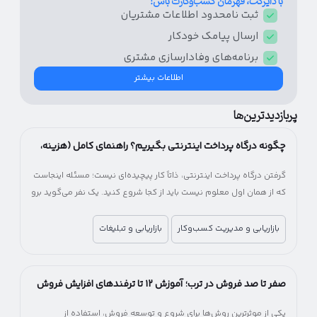
با دایرکت، قهرمان کسب‌و‌کارت باش!
ثبت نامحدود اطلاعات مشتریان
ارسال پیامک‌ خودکار
برنامه‌های وفادار‌سازی مشتری
اطلاعات بیشتر
پربازدیدترین‌ها
چگونه درگاه پرداخت اینترنتی بگیریم؟ راهنمای کامل (هزینه،
شرایط و مراحل)
گرفتن درگاه پرداخت اینترنتی، ذاتاً کار پیچیده‌ای نیست؛ مسئله اینجاست
که از همان اول معلوم نیست باید از کجا شروع کنید. یک نفر می‌گوید برو
سراغ بانک، یکی پیشنهاد شرکت‌های پرداخت‌یار را می‌دهد! یکی می‌گوید
اول اینماد بگیر، یکی می‌گوید اصلاً لازم نیست. آخرش هم می‌مانید بین
بازاریابی و مدیریت کسب‌وکار
بازاریابی و تبلیغات
چند راه، بدون اینکه بدانید کدام انتخاب درست‌تری است.
صفر تا صد فروش در ترب؛ آموزش ۱۲ تا ترفندهای افزایش فروش
در ترب
یکی از موثرترین روش‌ها برای شروع و توسعه فروش، استفاده از