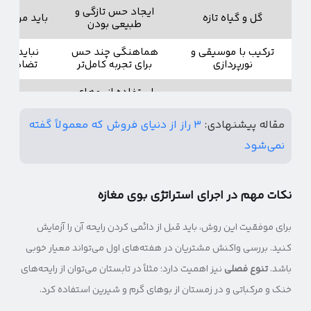
ایجاد حس تازگی و
گل و گیاه تازه
باید مرتب ت
طبیعی بودن
ترکیب با موسیقی و
هماهنگی چند حس
نباید حس‌ه
نورپردازی
برای تجربه کامل‌تر
تضاد داشت
استفاده از بوهای
باید هماهن
بخش‌بندی رایحه
متفاوت در بخش‌های
تضاد ب
مختلف فروشگاه
مقاله پیشنهادی:
۳ راز از دنیای فروش که معمولاً گفته
نمی‌شود
نکات مهم در اجرای استراتژی بوی مغازه
برای موفقیت این روش، باید قبل از دائمی کردن رایحه آن را آزمایش
کنید. بررسی واکنش مشتریان در هفته‌های اول می‌تواند معیار خوبی
باشد.
تنوع فصلی
نیز اهمیت دارد؛ مثلاً در تابستان می‌توان از رایحه‌های
خنک و مرکباتی و در زمستان از بوهای گرم و شیرین استفاده کرد.