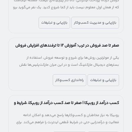
گرفتن درگاه پرداخت اینترنتی، ذاتاً کار پیچیده‌ای نیست؛ مسئله اینجاست
که از همان اول معلوم نیست باید از کجا شروع کنید. یک نفر می‌گوید برو
سراغ بانک، یکی پیشنهاد شرکت‌های پرداخت‌یار را می‌دهد! یکی می‌گوید
اول اینماد بگیر، یکی می‌گوید اصلاً لازم نیست. آخرش هم می‌مانید بین
بازاریابی و مدیریت کسب‌وکار
بازاریابی و تبلیغات
چند راه، بدون اینکه بدانید کدام انتخاب درست‌تری است.
صفر تا صد فروش در ترب؛ آموزش ۱۲ تا ترفندهای افزایش فروش
در ترب
یکی از موثرترین روش‌ها برای شروع و توسعه فروش، استفاده از
بسترهای دیجیتال مارکتینگ است و در این میان مارکت‌پلیس‌ها نقش
مهمی در کاهش هزینه و زمان ورود به بازار آنلاین دارند.
بازاریابی و تبلیغات
راه‌اندازی کسب‌وکار
کسب درآمد از روبیکا | صفر تا صد کسب درآمد از روبیکا، شرایط و
میزان درآمد
روبیکا به نیاز مخاطبان و کسب‌وکارها پاسخ می‌دهد و امکان ادامه
فعالیت و درآمدزایی حتی در شرایط قطعی اینترنت را فراهم می‌کند. برای
کسب‌وکارها، روبیکا یک فرصت جایگزین برای جبران کاهش درآمد و حفظ