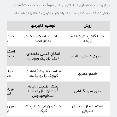
روش‌های پیاده‌سازی استراتژی بویایی صرفاً محدود به دستگاه‌های
پخش‌کننده نیست. ترکیب چند راهکار، بهترین نتیجه را خواهد داد.
روش
توضیح کاربردی
نکته 
دستگاه پخش‌کننده
ایجاد رایحه یکنواخت در
باید با شد
رایحه
تمام فضا
تنظیم 
استفاده بی
امکان کنترل نقطه‌ای
اسپری دستی ملایم
باعث اذیت
(مثلاً نزدیک ورودی)
می‌ش
مناسب فروشگاه‌های
بهتر است ب
شمع عطری
کوچک یا بوتیک‌ها
هماهنگ 
پخش طبیعی رایحه
نیازمند مرا
بخور سرد گیاهی
گیاهان مثل نعنا یا
تمیزی د
اسطوخودوس
استفاده از محصول
دم‌کردن قهوه یا پخت
حس واقعی‌تر 
طبیعی
کیک
ایجاد می