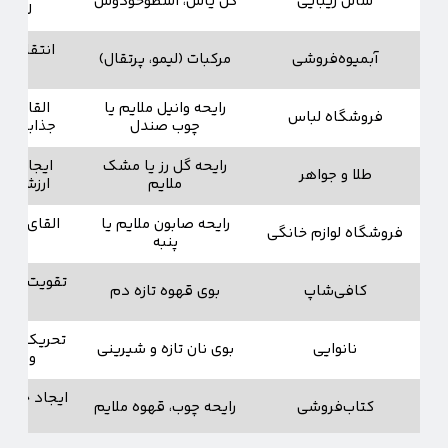
سالن زیبایی
گل یاس، اسطوخودوس
لوکس ب
انتقال حس 
آبمیوه‌فروشی
مرکبات (لیمو، پرتقال)
انرژ
رایحه وانیل ملایم یا
القای حس
فروشگاه لباس
چوب صندل
جذابیت و تم
رایحه گل رز یا مشک
ایجاد حس 
طلا و جواهر
ملایم
ارزشمندی 
رایحه صابون ملایم یا
القای حس پ
فروشگاه لوازم خانگی
پنبه
نظم
تقویت حس ص
کافی‌شاپ
بوی قهوه تازه دم
اشته
تحریک مستق
نانوایی
بوی نان تازه و شیرینی
و خرید ب
ایجاد حس عم
کتاب‌فروشی
رایحه چوب، قهوه ملایم
و تمر